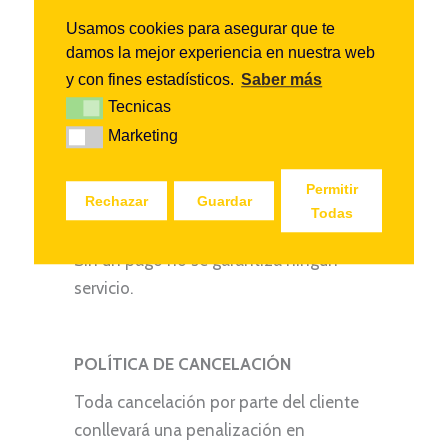
En caso de que la reserva se efectúe 3
Usamos cookies para asegurar que te
semanas antes de la fecha de inicio de
damos la mejor experiencia en nuestra web
los servicios, se abonará el 100% del
y con fines estadísticos.
Saber más
total del precio del viaje para confirmar
Tecnicas
Tecnicas
los servicios.
Marketing
Marketing
Los pagos serán siempre en dólares a la
Permitir
cuenta bancaria que os facilitaremos en
Rechazar
Guardar
Todas
la factura.
Sin un pago no se garantiza ningún
servicio.
POLÍTICA DE CANCELACIÓN
Toda cancelación por parte del cliente
conllevará una penalización en