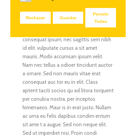
Lorem Ipsum proin gravida nibh vel velit
Permitir
Rechazar
Guardar
Todas
auctor aliqueenean sollicitudin, lorem
quis bibendum auct or, nisi elit
consequat ipsum, nec sagittis sem nibh
id elit. vulputate cursus a sit amet
mauris. Morbi accumsan ipsum velit.
Nam nec tellus a odioer tincidunt auctor
a ornare. Sed non mauris vitae erat
consequat auc tor eu in elit. Class
aptent taciti socios qu ad litora torquent
per conubia nostra, per inceptos
himenaeos. Maur is in erat justo. Nullam
ac urna eu felis dapibus condim entum
sit ame t a augue. Sed non neque elit.
Sed ut imperdiet nisi. Proin condi