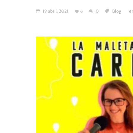
19 abril, 2021
6
0
Blog
en