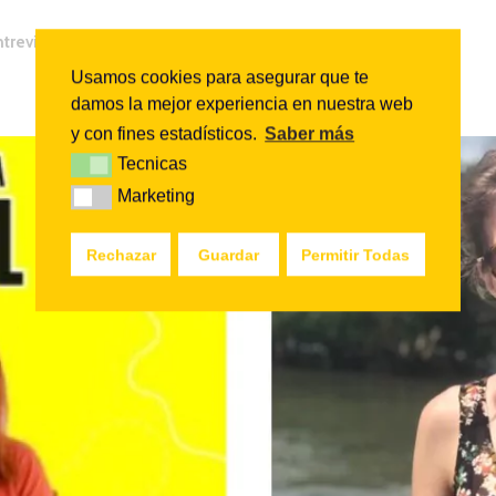
,
,
,
trevista
podcast
testimonios
vivir y viajar en Tanzania
Usamos cookies para asegurar que te
damos la mejor experiencia en nuestra web
y con fines estadísticos.
Saber más
Tecnicas
Tecnicas
Marketing
Marketing
Rechazar
Guardar
Permitir Todas