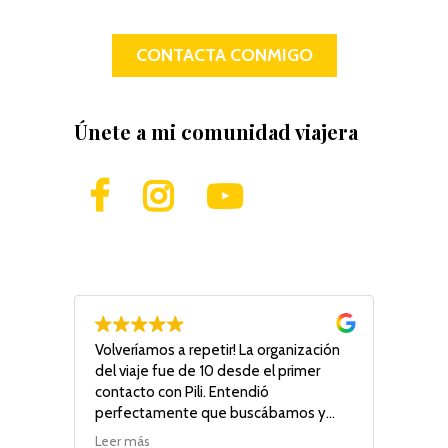
CONTACTA CONMIGO
Únete a mi comunidad viajera
li i el
Volveríamos a repetir! La organización
Viajé
 a
del viaje fue de 10 desde el primer
estuv
cut
contacto con Pili. Entendió
safar
 dins
perfectamente que buscábamos y
conoc
graïts
supo recomendarnos con acierto en
playa
Leer más
Leer 