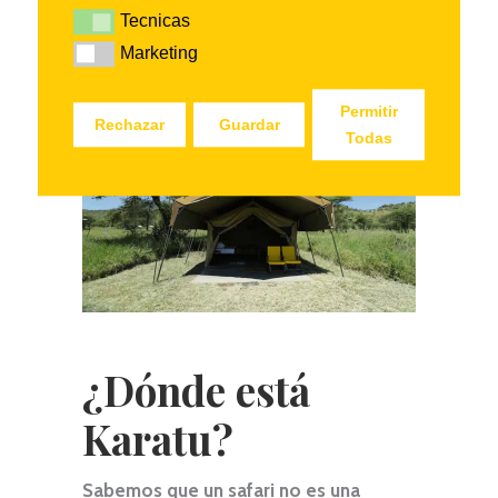
camps ubicados cerca de la carretera
Tecnicas
Tecnicas
principal que nos lleva a la puerta de
Marketing
Marketing
entrada del cráter.
Permitir
Rechazar
Guardar
Todas
¿Dónde está
Karatu?
Sabemos que un safari no es una