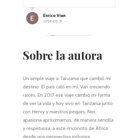
 els
todos los aspectos. Incluso durante el
Conta
viaje ha estado pendiente de si todo
hija.
ls
iba como planeado o necesitábamos
planif
Enrico Vian
lla
algo diferente.
profes
2024-03-31
Muchas gracias Pili por hacer inolvidable
perf
ada
este viaje a Tanzania.
aprop
ltres.
Es de
acomp
Sobre la autora
en pa
exper
el eq
profe
Un simple viaje a Tanzania que cambió mi
caste
Valor
destino. El país caló en mí. Van creciendo
propu
raíces. En 2017 ese viaje cambió mi forma
local
de ver la vida y hoy vivo en Tanzania junto
conoc
con Henry y nuestros peques. Nos
Muy r
viaje
apasiona aproximarnos, de manera sencilla
y respetuosa, a este rinconcito de África
desde una perspectiva inclusiva,