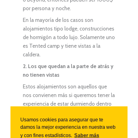
por persona y noche.
En la mayoría de los casos son
alojamientos tipo lodge, construcciones
de hormigón a todo lujo. Solamente uno
es Tented camp y tiene vistas a la
caldera.
2. Los que quedan a la parte de atrás y
no tienen vistas
Estos alojamientos son aquellos que
nos convienen más si queremos tener la
experiencia de estar durmiendo dentro
del Área de Conservación de
Usamos cookies para asegurar que te
Ngorongoro pero no dejarnos un riñón,
damos la mejor experiencia en nuestra web
haha. La gran mayoria son tented
y con fines estadísticos.
Saber más