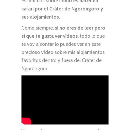
escribimos sobre
cómo es hacer un
safari por el Cráter de Ngorongoro y
sus alojamientos.
Como siempre,
si no eres de leer pero
sí que te gusta ver vídeos
, todo lo que
te voy a contar lo puedes ver en este
precioso vídeo sobre mis alojamientos
favoritos dentro y fuera del Cráter de
Ngorongoro.