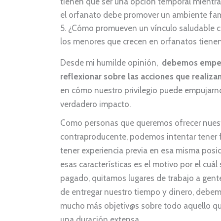
tienen que ser una opción temporal mientras 
el orfanato debe promover un ambiente famil
¿Cómo promueven un vínculo saludable co
los menores que crecen en orfanatos tienen
Desde mi humilde opinión,
debemos empeza
reflexionar sobre las acciones que realiz
en cómo nuestro privilegio puede empujarnos 
verdadero impacto.
Como personas que queremos ofrecer nuest
contraproducente, podemos intentar tener f
tener experiencia previa en esa misma posici
esas características es el motivo por el cuá
pagado, quitamos lugares de trabajo a gen
de entregar nuestro tiempo y dinero, debemo
mucho más objetiv@s sobre todo aquello que
una duración extensa.