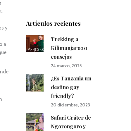
s
vida local, que no
han acercado a u
s.
mejor conocimie
del país.
Artículos recientes
os y
Muy recomendab
nos hicieron el vi
Trekking a
muy fácil y
o a
agradable.
Kilimanjaro:10
que
consejos
24 marzo, 2025
ender
¿Es Tanzania un
destino gay
friendly?
n
20 diciembre, 2023
Safari Cráter de
Ngorongoro y