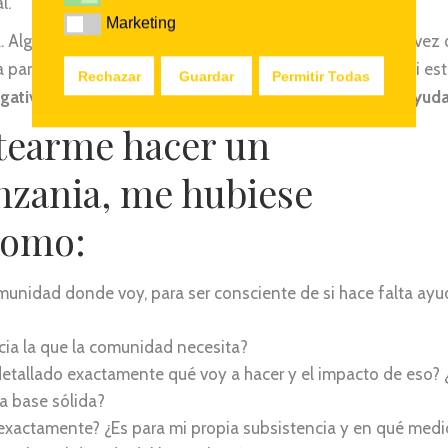
l.
Marketing
Marketing
a. Algunos se los conoce como
volunturismo
,
ya que a la vez
para hacer turismo por el país. Algunos voluntariados, si es
Rechazar
Guardar
Permitir Todas
gativo sobre la sociedad a la que en teoría vamos a “ayuda
ntearme hacer un
nzania, me hubiese
como:
munidad donde voy, para ser consciente de si hace falta ayu
cia la que la comunidad necesita?
 detallado exactamente qué voy a hacer y el impacto de eso?
a base sólida?
 exactamente? ¿Es para mi propia subsistencia y en qué med