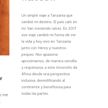
i la Nasra
necesitábamos algo
Pili. El viaje estuv
ella vàrem
diferente.
perfectamente
s ciutats de
Muchas gracias Pili
organizado y mu
Un simple viaje a Tanzania que
rusha. I com
por hacer inolvidable
apropiado a lo q
cambió mi destino. El país caló en
ili que en
este viaje a
buscaba.
mí. Van creciendo raíces. En 2017
ment es va
Tanzania.
Es de agradecer e
r per
soporte y
ese viaje cambió mi forma de ver
.
acompañamient
la vida y hoy vivo en Tanzania
omanable!!!
la Empresa y Pili 
junto con Henry y nuestros
particular, durant
peques. Nos apasiona
toda la experienc
Valoro muy
aproximarnos, de manera sencilla
positivamente el
y respetuosa, a este rinconcito de
equipo de guías, 
África desde una perspectiva
su profesionalida
er
cercanía al hablar
inclusiva, desmitificando al
castellano.
continente y beneficiosa para
Valoro también 
todas las partes.
co me
positivamente la
propuestas de
.
actividades de la