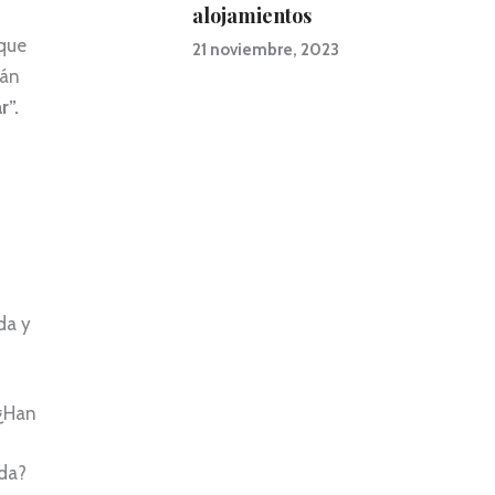
alojamientos
 que
21 noviembre, 2023
tán
r”.
da y
 ¿Han
ida?