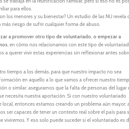
se trabaja en la reunificación familiar, pero si eso no es pos
iar para ellos.
n los menores y su bienestar? Un estudio de las NU revela 
 más riesgo de sufrir cualquier forma de abuso.
r a promover otro tipo de voluntariado, o empezar a
amos
, en cómo nos relacionamos con este tipo de voluntariad
a querer vivir estas experiencias sin reflexionar antes sobr
ro tiempo a los demás, para que nuestro impacto no sea
ormación en aquello a lo que vamos a ofrecer nuestro tiemp
ón o similar; asegurarnos que la falta de personas del lugar
l se necesita nuestra aportación. Si con nuestro voluntariado
te local, entonces estamos creando un problema aún mayor; 
s ser capaces de tener un contexto real sobre el país para s
 viviremos. Y eso solo puede suceder si el voluntariado es 