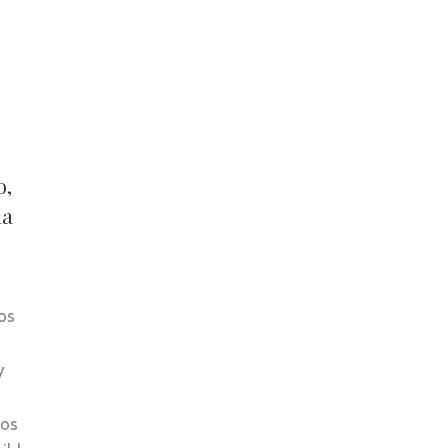
o,
la
os
y
tos