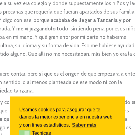
 a su vez era colegio y donde supuestamente los niños y la
s precarias que requería que fueran apartados de sus familia
Y digo con ese, porque
acababa de llegar a Tanzania y por
nada. Y
me vi juzgandolo todo
, sintiendo pena por esos niñ
ba en mi mano. Y qué gran error por mi parte no haberme
ultura, su idioma y su forma de vida. Eso me hubiese ayudad
ido alguno. Que allí no me necesitaban, más bien yo era la 
quiero contar, pero sí que es el orígen de que empezara a ent
ún sentido, o al menos planteada de ese modo ni con la
ciedad tanzana.
s y como he ido evolucionando a raíz de haberme instalado e
Usamos cookies para asegurar que te
que ha propiciado este post. Mi necesidad de llegar a esas
damos la mejor experiencia en nuestra web
 quieren sentir que aportan algo en sus viajes.
Mi única
y con fines estadísticos.
Saber más
lgo e ir más allá a la vez que poner un poco de luz sobre los
Tecnicas
Tecnicas