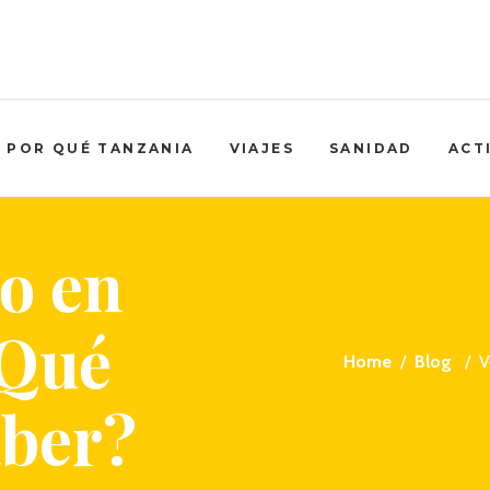
POR QUÉ TANZANIA
VIAJES
SANIDAD
ACT
o en
¿Qué
Home
/
Blog
/
V
aber?