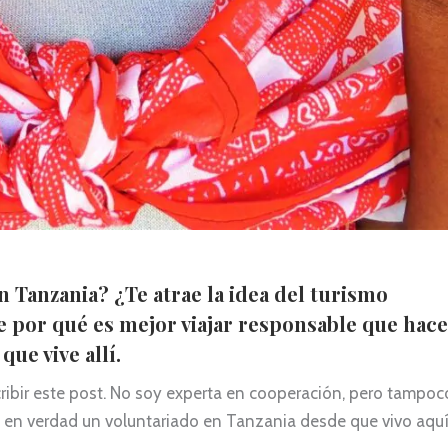
de safari 
que amb 
visitar le
Moshi i A
no, a la P
cada mo
preocupa
nosaltres
100% rec
 Tanzania? ¿Te atrae la idea del turismo
e por qué es mejor viajar responsable que hac
que vive allí.
ribir este post. No soy experta en cooperación, pero tampo
es en verdad un voluntariado en Tanzania desde que vivo aquí