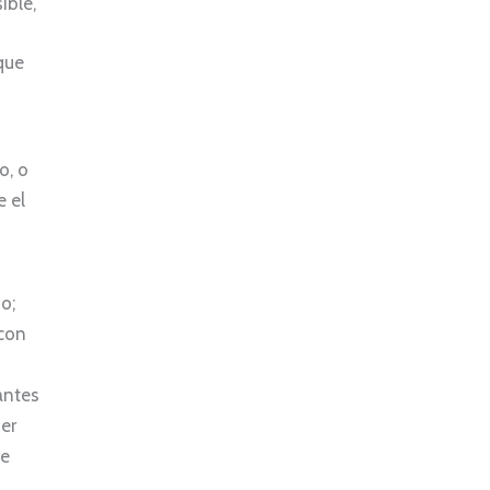
ible,
que
o, o
e el
o;
 con
antes
er
de