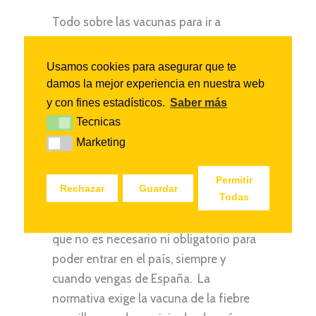
Todo sobre las vacunas para ir a
Tanzania recomendadas (no
obligatorias) y otros requerimientos
Usamos cookies para asegurar que te
médicos de interés de la mano de la
damos la mejor experiencia en nuestra web
Dra. Rodriguez, especialista en Salud
y con fines estadísticos.
Saber más
Internacional del Hospital Clínic de
Tecnicas
Tecnicas
Barcelona. https://youtu.be/VQ52H-
Marketing
Marketing
R5WDg?si=GlXmMutngtSO0baG
Vacunas recomendadas Uno de los
Permitir
Rechazar
Guardar
Todas
grandes mitos de viajar a Tanzania es
que hay que vacunarse. La realidad es
que no es necesario ni obligatorio para
poder entrar en el país, siempre y
cuando vengas de España. La
normativa exige la vacuna de la fiebre