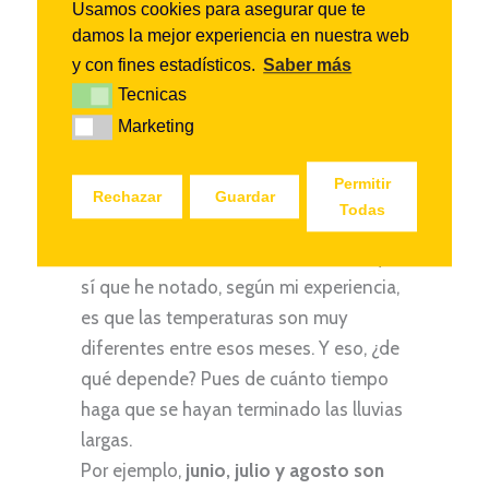
Usamos cookies para asegurar que te
damos la mejor experiencia en nuestra web
¿Qué es la época seca en Tanzania?
y con fines estadísticos.
Saber más
La temporada seca en Tanzania va más
Tecnicas
Tecnicas
o menos de
mediados de junio hasta
Marketing
Marketing
mediados de marzo
, con excepción de
esas lluvias cortas de las que ya os he
Permitir
hablado antes.
Rechazar
Guardar
Todas
Durante la época seca no llueve en
Tanzania. De verdad, es así. Pero lo que
sí que he notado, según mi experiencia,
es que las temperaturas son muy
diferentes entre esos meses. Y eso, ¿de
qué depende? Pues de cuánto tiempo
haga que se hayan terminado las lluvias
largas.
Por ejemplo,
junio, julio y agosto son