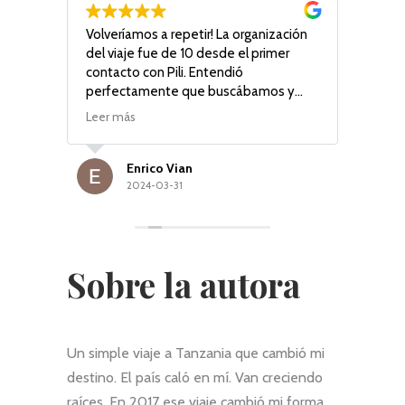
li i el
Volveríamos a repetir! La organización
Viajé
 a
del viaje fue de 10 desde el primer
estuv
cut
contacto con Pili. Entendió
safar
 dins
perfectamente que buscábamos y
conoc
graïts
supo recomendarnos con acierto en
playa
Leer más
Leer 
 els
todos los aspectos. Incluso durante el
Conta
viaje ha estado pendiente de si todo
hija.
ls
iba como planeado o necesitábamos
planif
Enrico Vian
lla
algo diferente.
profes
2024-03-31
Muchas gracias Pili por hacer inolvidable
perf
ada
este viaje a Tanzania.
aprop
ltres.
Es de
acomp
Sobre la autora
en pa
exper
el eq
profe
Un simple viaje a Tanzania que cambió mi
caste
Valor
destino. El país caló en mí. Van creciendo
propu
raíces. En 2017 ese viaje cambió mi forma