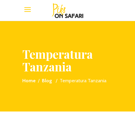
Temperatura
Tanzania
Home
/
Blog
/
Temperatura Tanzania